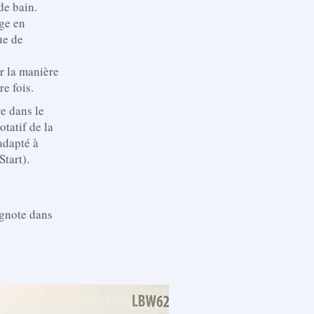
de bain.
nge en
ue de
r la manière
re fois.
ve dans le
otatif de la
adapté à
tart).
ignote dans