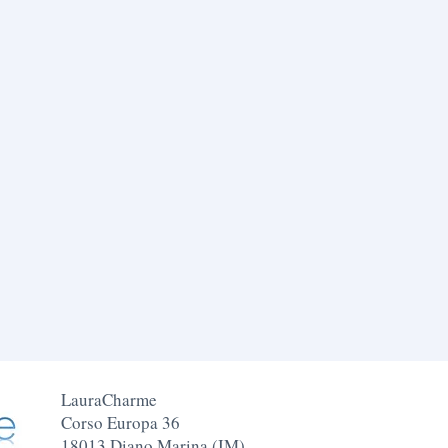
LauraCharme
Corso Europa 36
18013 Diano Marina (IM)