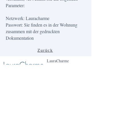
Parameter:
Netzwerk: Lauracharme
Passwort: Sie finden es in der Wohnung
zusammen mit der gedruckten
Dokumentation
Zurück
LauraCharme
Corso Europa 36
18013 Diano Marina (IM)
laurapredaccino@gmail.com
338 7092092
334 7830050
CITRA: 008027-LT-1044
CIN: IT008027C2YE6TPZPU
© 2025 by
Livio Penzo
. Powered and secured by