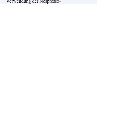
Verwendung der Nespresso-
Kaffeemaschine
Mit dem Dampfbügeleisen
Benutzung der Dunstabzugshaube
​Benutzen Sie die Klimaanlage