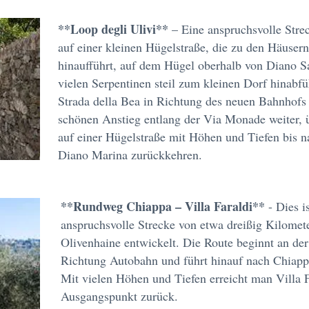
**Loop degli Ulivi**
– Eine anspruchsvolle Stre
auf einer kleinen Hügelstraße, die zu den Häuse
hinaufführt, auf dem Hügel oberhalb von Diano Sa
vielen Serpentinen steil zum kleinen Dorf hinabfü
Strada della Bea in Richtung des neuen Bahnhofs
schönen Anstieg entlang der Via Monade weiter, 
auf einer Hügelstraße mit Höhen und Tiefen bis n
Diano Marina zurückkehren.
**Rundweg Chiappa – Villa Faraldi**
- Dies i
anspruchsvolle Strecke von etwa dreißig Kilomete
Olivenhaine entwickelt. Die Route beginnt an de
Richtung Autobahn und führt hinauf nach Chiap
Mit vielen Höhen und Tiefen erreicht man Villa 
Ausgangspunkt zurück.