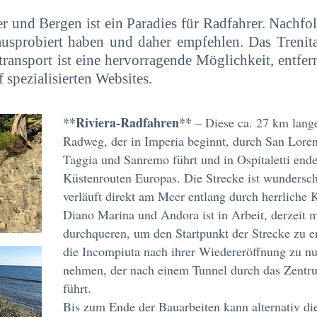
und Bergen ist ein Paradies für Radfahrer. Nachfol
 ausprobiert haben und daher empfehlen. Das Trenita
ansport ist eine hervorragende Möglichkeit, entfern
 spezialisierten Websites.
**Riviera-Radfahren**
– Diese ca. 27 km lange
Radweg, der in Imperia beginnt, durch San Lore
Taggia und Sanremo führt und in Ospitaletti ende
Küstenrouten Europas. Die Strecke ist wundersch
verläuft direkt am Meer entlang durch herrliche
Diano Marina und Andora ist in Arbeit, derzeit
durchqueren, um den Startpunkt der Strecke zu e
die Incompiuta nach ihrer Wiedereröffnung zu 
nehmen, der nach einem Tunnel durch das Zentr
führt.
Bis zum Ende der Bauarbeiten kann alternativ di