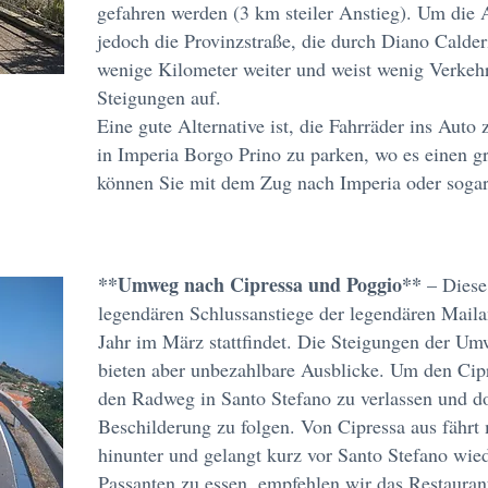
gefahren werden (3 km steiler Anstieg). Um die A
jedoch die Provinzstraße, die durch Diano Calderi
wenige Kilometer weiter und weist wenig Verkeh
Steigungen auf.
Eine gute Alternative ist, die Fahrräder ins Aut
in Imperia Borgo Prino zu parken, wo es einen gr
können Sie mit dem Zug nach Imperia oder sogar 
**Umweg nach Cipressa und Poggio**
– Diese
legendären Schlussanstiege der legendären Mail
Jahr im März stattfindet. Die Steigungen der Um
bieten aber unbezahlbare Ausblicke. Um den Cipr
den Radweg in Santo Stefano zu verlassen und do
Beschilderung zu folgen. Von Cipressa aus fährt
hinunter und gelangt kurz vor Santo Stefano wie
Passanten zu essen, empfehlen wir das Restaurant