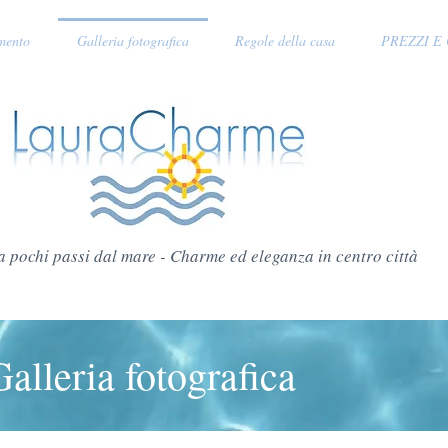
mento
Galleria fotografica
Regole della casa
PREZZI E
 pochi passi dal mare - Charme ed eleganza in centro città
Galleria fotografica