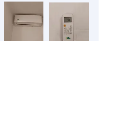
Ritorna
LauraCharme
Corso Europa 36
18013 Diano Marina (IM)
laurapredaccino@gmail.com
338 7092092
334 7830050
CITRA: 008027-LT-1044